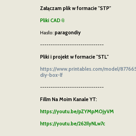
Załączam plik w formacie "STP"
Pliki CAD
Hasło:
paragondiy
------------------------------
Pliki i projekt w formacie "STL"
https://www.printables.com/model/8776
diy-box-lf
------------------------------
Fillm Na Moim Kanale YT:
https://youtu.be/pZYMpMOjyVM
https://youtu.be/262IlyNLw7c