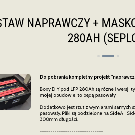
STAW NAPRAWCZY + MASKO
280AH (SEPL
Do pobrania kompletny projekt "naprawcz
Boxy DIY pod LFP 280Ah są różne i wersji tyc
mojej obudowie, to będą pasowały
Dodatkowo jest rzut z wymiarami samych sz
pasowały. Pliki są podzielone na SideA i Si
300mm długości.
------------------------------