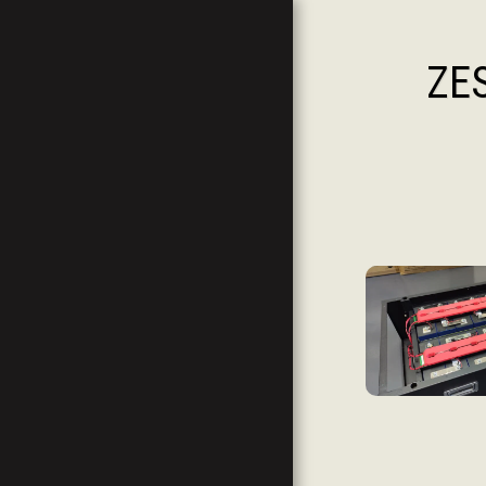
Magazynowanie
ZE
Energii "DIY"
Polska
GŁÓWNA
MOJE HOBBY :)
WSPARCIE MOJEGO KANAŁU YT
MOJE URZĄDZENIA
KODY, KUPONY I ZNIŻKI
FILMY NA YOUTUBE
GRUPY FACEBOOK
PROJEKTY STL - DRUK 3D