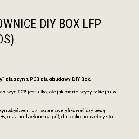
WNICE DIY BOX LFP
OS)
y" dla szyn z PCB dla obudowy DIY Box.
h szyn PCB jest kilka, ale jak macie szyny takie jak w
yn abyście, mogli sobie zweryfikować czy będą
deB, oraz podzielone na pół, do druku potrzebny stół