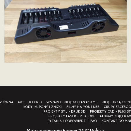
GŁÓWNA
MOJE HOBBY :)
WSPARCIE MOJEGO KANAŁU YT
MOJE URZĄDZENI
KODY, KUPONY I ZNIŻKI
FILMY NA YOUTUBE
GRUPY FACEBOO
PROJEKTY STL - DRUK 3D
PROJEKTY CAD - PLIKI S
PROJEKTY LASER - PLIKI DXF
ALBUMY ZDJĘCIOW
PYTANIA I ODPOWIEDZI - FAQ
KONTAKT DO MNI
Magazynowanie Energii "DIY" Polska