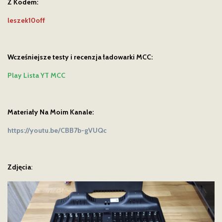
Z Kodem:
leszek10off
Wcześniejsze testy i recenzja ładowarki MCC:
Play Lista YT MCC
Materiały Na Moim Kanale:
https://youtu.be/CBB7b-gVUQc
Zdjęcia
: