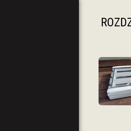
Magazynowanie
ROZDZ
Energii "DIY"
Polska
GŁÓWNA
MOJE HOBBY :)
WSPARCIE MOJEGO KANAŁU YT
MOJE URZĄDZENIA
KODY, KUPONY I ZNIŻKI
FILMY NA YOUTUBE
GRUPY FACEBOOK
PROJEKTY STL - DRUK 3D