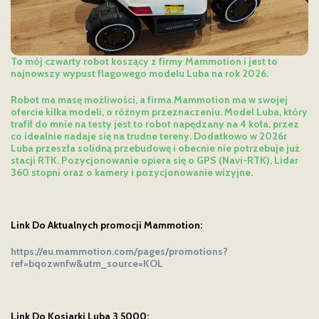
To mój czwarty robot koszący z firmy Mammotion i jest to
najnowszy wypust flagowego modelu Luba na rok 2026.
Robot ma masę możliwości, a firma Mammotion ma w swojej
ofercie kilka modeli, o różnym przeznaczeniu. Model Luba, który
trafił do mnie na testy jest to robot napędzany na 4 koła, przez
co idealnie nadaje się na trudne tereny. Dodatkowo w 2026r
Luba przeszła solidną przebudowę i obecnie nie potrzebuje już
stacji RTK. Pozycjonowanie opiera się o GPS (Navi-RTK), Lidar
360 stopni oraz o kamery i pozycjonowanie wizyjne.
Link Do Aktualnych promocji Mammotion:
https://eu.mammotion.com/pages/promotions?
ref=bqozwnfw&utm_source=KOL
Link Do Kosiarki Luba 3 5000: