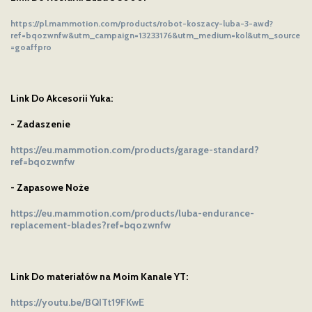
https://pl.mammotion.com/products/robot-koszacy-luba-3-awd?
ref=bqozwnfw&utm_campaign=13233176&utm_medium=kol&utm_source
=goaffpro
Link Do Akcesorii Yuka:
- Zadaszenie
https://eu.mammotion.com/products/garage-standard?
ref=bqozwnfw
- Zapasowe Noże
https://eu.mammotion.com/products/luba-endurance-
replacement-blades?ref=bqozwnfw
Link Do materiałów na Moim Kanale YT:
https://youtu.be/BQITt19FKwE