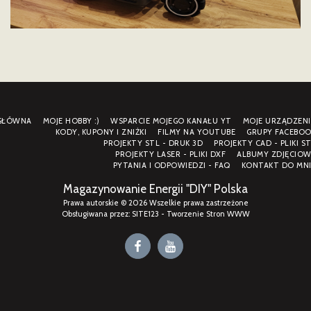
GŁÓWNA
MOJE HOBBY :)
WSPARCIE MOJEGO KANAŁU YT
MOJE URZĄDZENI
KODY, KUPONY I ZNIŻKI
FILMY NA YOUTUBE
GRUPY FACEBOO
PROJEKTY STL - DRUK 3D
PROJEKTY CAD - PLIKI S
PROJEKTY LASER - PLIKI DXF
ALBUMY ZDJĘCIOW
PYTANIA I ODPOWIEDZI - FAQ
KONTAKT DO MNI
Magazynowanie Energii "DIY" Polska
Prawa autorskie © 2026 Wszelkie prawa zastrzeżone
Obsługiwana przez:
SITE123
-
Tworzenie Stron WWW