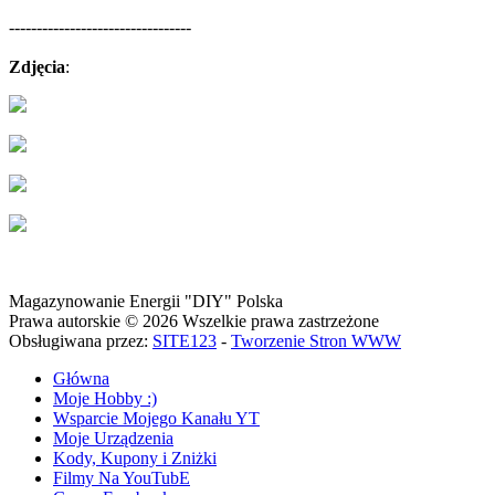
---------------------------------
Zdjęcia
:
Magazynowanie Energii "DIY" Polska
Prawa autorskie © 2026 Wszelkie prawa zastrzeżone
Obsługiwana przez:
SITE123
-
Tworzenie Stron WWW
Główna
Moje Hobby :)
Wsparcie Mojego Kanału YT
Moje Urządzenia
Kody, Kupony i Zniżki
Filmy Na YouTubE