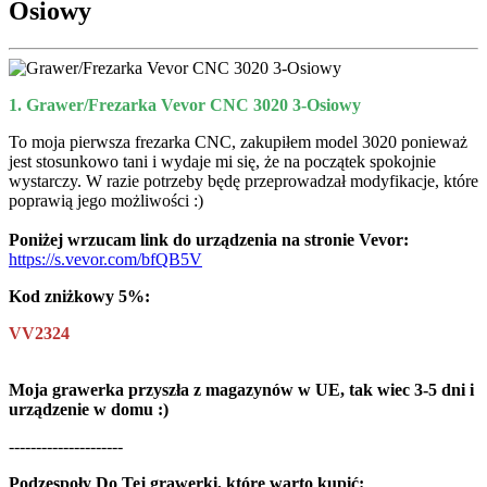
Osiowy
1. Grawer/Frezarka Vevor CNC 3020 3-Osiowy
To moja pierwsza frezarka CNC, zakupiłem model 3020 ponieważ
jest stosunkowo tani i wydaje mi się, że na początek spokojnie
wystarczy. W razie potrzeby będę przeprowadzał modyfikacje, które
poprawią jego możliwości :)
Poniżej wrzucam link do urządzenia na stronie Vevor:
https://s.vevor.com/bfQB5V
Kod zniżkowy 5%:
VV2324
Moja grawerka przyszła z magazynów w UE, tak wiec 3-5 dni i
urządzenie w domu :)
---------------------
Podzespoły Do Tej grawerki, które warto kupić: